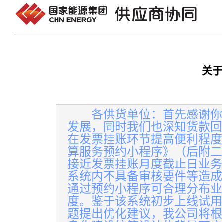
跳转到内容
关
各供货单位：首先感谢你
发展，同时我们也深知货款回
在发票挂账环节提高便利程度
算服务预约
小程序
》（后附二
接近发票挂账月度截止日业务
系统内不具备审核要件等造成
通过预约
小程序
可合理分布业
度。鉴于该系统初步上线试用
题提出优化建议，我公司将根